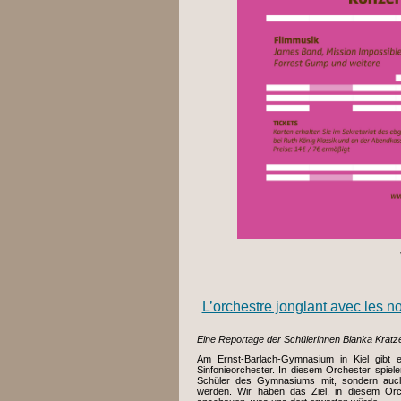
L’orchestre jonglant avec les n
Eine Reportage der Schülerinnen Blanka Kratz
Am Ernst-Barlach-Gymnasium in Kiel gibt 
Sinfonieorchester. In diesem Orchester spielen
Schüler des Gymnasiums mit, sondern auc
werden. Wir haben das Ziel, in diesem Or