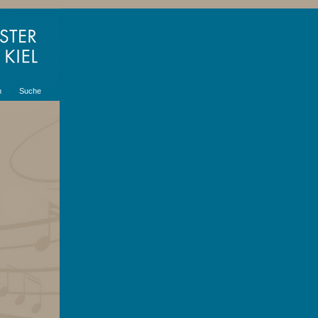
m
Suche