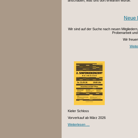
anschauen, was uns dort erwarten würde.
Neue M
Wir sind auf der Suche nach neuen Mitgliedern
Probenarbeit und
Wir freue
Weite
Kieler Schloss
Vorverkauf ab März 2026
Weiterlesen …