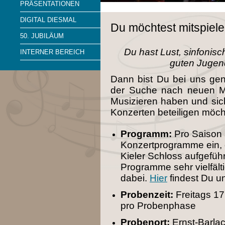
PRÄSENTATIONEN
DIGITAL DIESMAL
Du möchtest mitspiel
50. JUBILÄUM
Du hast Lust, sinfonis
INTERNER BEREICH
guten Jugen
Dann bist Du bei uns gen
der Suche nach neuen Mi
Musizieren haben und sic
Konzerten beteiligen möc
Programm:
Pro Saison s
Konzertprogramme ein, d
Kieler Schloss aufgeführ
Programme sehr vielfälti
dabei.
Hier
findest Du u
Probenzeit:
Freitags 1
pro Probenphase
Probenort:
Ernst-Barla