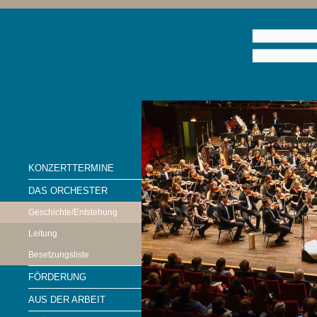
KONZERTTERMINE
DAS ORCHESTER
Geschichte/Entstehung
Leitung
Besetzungsliste
FÖRDERUNG
AUS DER ARBEIT