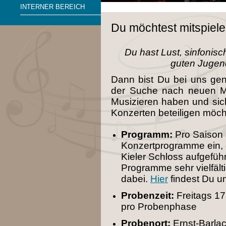
INTERNER BEREICH
Du möchtest mitspiel
Du hast Lust, sinfonis
guten Jugen
Dann bist Du bei uns gen
der Suche nach neuen Mi
Musizieren haben und sic
Konzerten beteiligen möc
Programm:
Pro Saison s
Konzertprogramme ein, d
Kieler Schloss aufgeführ
Programme sehr vielfälti
dabei.
Hier
findest Du u
Probenzeit:
Freitags 1
pro Probenphase
Probenort:
Ernst-Barla