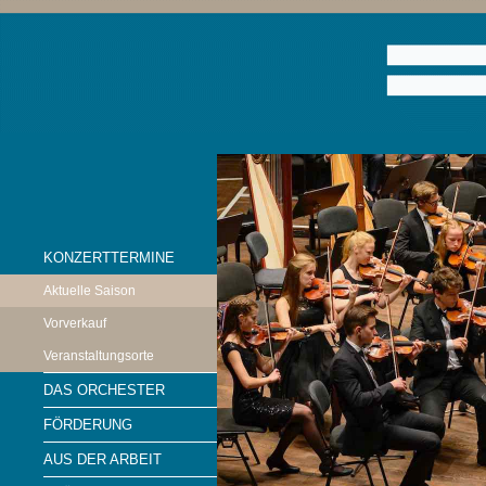
KONZERTTERMINE
Aktuelle Saison
Vorverkauf
Veranstaltungsorte
DAS ORCHESTER
FÖRDERUNG
AUS DER ARBEIT