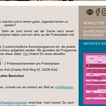
zu machen und in einem guten Jugendorchester zu
NEWSLETTER
spielen?
g! Denn wir sind immer auf der Suche nach neuen
DU MÖCHTEST
izieren haben und sich aktiv an der Probenarbeit und
MITSPIELEN?
NÄCHSTES KO
r 3 unterschiedliche Konzertprogramme ein, die jeweils
 Schloss aufgeführt werden. Wir gestalten die Programme
immer etwas dabei.
Hier
findest Du unser aktuelles
& 1 - 2 Probenwochenenden pro Probenphase
m Kiel (
Charles-Roß-Ring 53, 24106 Kiel)
allen Bereichen!
en, schreib uns ein einfach ein Mail an
info@barlach-
o@barlach-orchester
erreichbar. Gern kannst Du nach