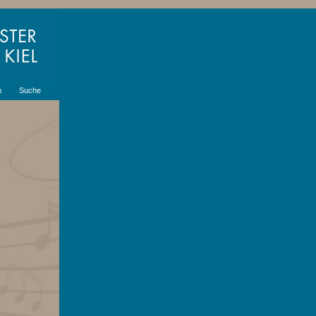
m
Suche