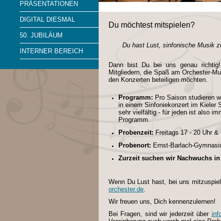
PRÄSENTATIONEN
DIGITAL DIESMAL
Du möchtest mitspielen?
50. JUBILÄUM
Du hast Lust, sinfonische Musik 
INTERNER BEREICH
Dann bist Du bei uns genau richti
Mitgliedern, die Spaß am Orchester-Mus
den Konzerten beteiligen möchten.
Programm:
Pro Saison studieren wi
in einem Sinfoniekonzert im Kieler
sehr vielfältig - für jeden ist also 
Programm.
Probenzeit:
Freitags 17 - 20 Uhr 
Probenort:
Ernst-Barlach-Gymnasiu
Zurzeit suchen wir Nachwuchs in 
Wenn Du Lust hast, bei uns mitzuspiel
orchester.de
.
Wir freuen uns, Dich kennenzulernen!
Bei Fragen, sind wir jederzeit über
inf