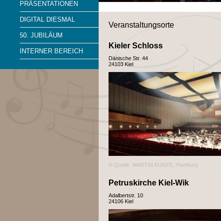
PRÄSENTATIONEN
DIGITAL DIESMAL
Veranstaltungsorte
50. JUBILÄUM
Kieler Schloss
INTERNER BEREICH
Dänische Str. 44
24103 Kiel
© Quelle: MARTIN KUNZE, Hamburg
Petruskirche Kiel-Wik
Adalbertstr. 10
24106 Kiel