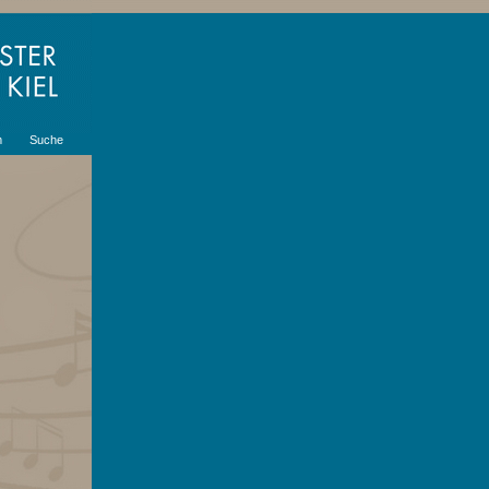
m
Suche