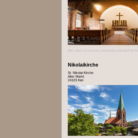
Bild: https://commons.wikimedia.org/wiki/File
Nikolaikirche
St. Nikolai-Kirche
Alter Markt
24103
Kiel