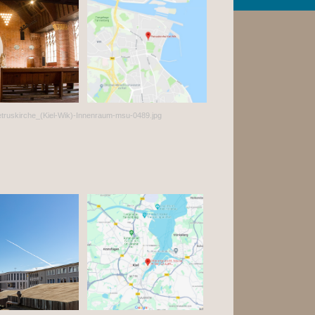
:Petruskirche_(Kiel-Wik)-Innenraum-msu-0489.jpg