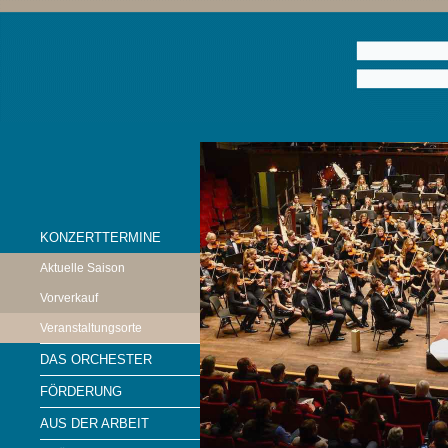
KONZERTTERMINE
Aktuelle Saison
Vorverkauf
Veranstaltungsorte
DAS ORCHESTER
FÖRDERUNG
AUS DER ARBEIT