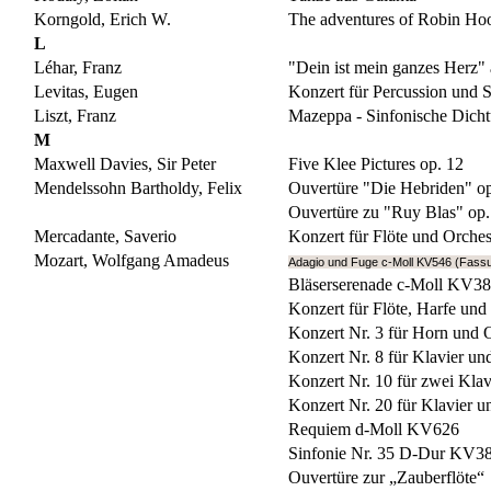
Korngold, Erich W.
The adventures of Robin Ho
L
Léhar, Franz
"Dein ist mein ganzes Herz"
Levitas, Eugen
Konzert für Percussion und S
Liszt, Franz
Mazeppa - Sinfonische Dicht
M
Maxwell Davies, Sir Peter
Five Klee Pictures op. 12
Mendelssohn Bartholdy, Felix
Ouvertüre "Die Hebriden" op
Ouvertüre zu "Ruy Blas" op.
Mercadante, Saverio
Konzert für Flöte und Orches
Mozart, Wolfgang Amadeus
Adagio und Fuge c-Moll KV546 (Fassu
Bläserserenade c-Moll KV3
Konzert für Flöte, Harfe u
Konzert Nr. 3 für Horn und
Konzert Nr. 8 für Klavier 
Konzert Nr. 10 für zwei Kla
Konzert Nr. 20 für Klavier 
Requiem d-Moll KV626
Sinfonie Nr. 35 D-Dur KV38
Ouvertüre zur „Zauberflöte“