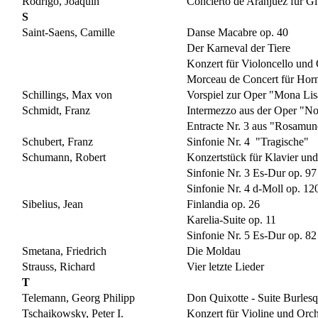
Rodrigo, Joaquin
Concierto de Aranjuez für Gi
S
Saint-Saens, Camille
Danse Macabre op. 40
Der Karneval der Tiere
Konzert für Violoncello und 
Morceau de Concert für Horn
Schillings, Max von
Vorspiel zur Oper "Mona Lis
Schmidt, Franz
Intermezzo aus der Oper "N
Entracte Nr. 3 aus "Rosamu
Schubert, Franz
Sinfonie Nr. 4 "Tragische"
Schumann, Robert
Konzertstück für Klavier und
Sinfonie Nr. 3 Es-Dur op. 9
Sinfonie Nr. 4 d-Moll op. 12
Sibelius, Jean
Finlandia op. 26
Karelia-Suite op. 11
Sinfonie Nr. 5 Es-Dur op. 82
Smetana, Friedrich
Die Moldau
Strauss, Richard
Vier letzte Lieder
T
Telemann, Georg Philipp
Don Quixotte - Suite Burles
Tschaikowsky, Peter I.
Konzert für Violine und Orc