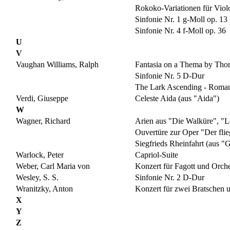
Rokoko-Variationen für Viol
Sinfonie Nr. 1 g-Moll op. 13
Sinfonie Nr. 4 f-Moll op. 36
U
V
Vaughan Williams, Ralph
Fantasia on a Thema by Thoma
Sinfonie Nr. 5 D-Dur
The Lark Ascending - Romanz
Verdi, Giuseppe
Celeste Aida (aus "Aida")
W
Wagner, Richard
Arien aus "Die Walküre", "L
Ouvertüre zur Oper "Der fli
Siegfrieds Rheinfahrt (aus 
Warlock, Peter
Capriol-Suite
Weber, Carl Maria von
Konzert für Fagott und Orche
Wesley, S. S.
Sinfonie Nr. 2 D-Dur
Wranitzky, Anton
Konzert für zwei Bratschen 
X
Y
Z