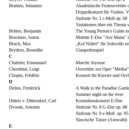
Brahms, Johannes
Akademische Festouvertüre 
Doppelkonzert für Violine, V
Sinfonie Nr. 1 c-Moll op. 68
Variationen über ein Thema 
Britten, Benjamin
The Young Person's Guide to 
Bruckner, Anton
Motette F-Dur "Ave Maria" i
Bruch, Max
„Kol Nidrei“ für Solocello u
Brydern, Benedikt
Glasperlenspiel
C
Chabrier, Emmanuel
Marche Joyeuse
Cherubini, Luigi
Ouvertüre zur Oper "Medea"
Chopin, Frédéric
Konzert für Klavier und Orch
D
Delius, Frederick
A Walk to the Paradise Gard
Summer night on the river
Ditters v. Dittersdorf, Carl
Kontrabasskonzert E-Dur
Dvorak, Antonin
Sinfonie Nr. 8 G-Dur op. 88
Sinfonie Nr. 9 e-Moll op. 9
Slawische Tänze (Auswahl)
E