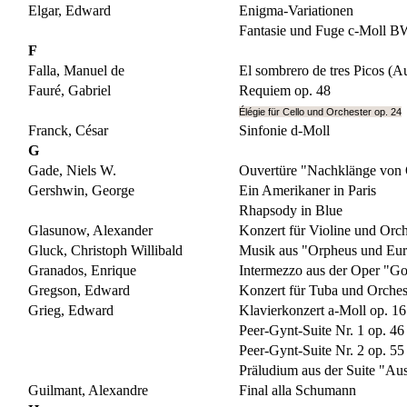
Elgar, Edward
Enigma-Variationen
Fantasie und Fuge c-Moll 
F
Falla, Manuel de
El sombrero de tres Picos (A
Fauré, Gabriel
Requiem op. 48
Élégie für Cello und Orchester op. 24
Franck, César
Sinfonie d-Moll
G
Gade, Niels W.
Ouvertüre "Nachklänge von 
Gershwin, George
Ein Amerikaner in Paris
Rhapsody in Blue
Glasunow, Alexander
Konzert für Violine und Orch
Gluck, Christoph Willibald
Musik aus "Orpheus und Eur
Granados, Enrique
Intermezzo aus der Oper "G
Gregson, Edward
Konzert für Tuba und Orches
Grieg, Edward
Klavierkonzert a-Moll op. 16
Peer-Gynt-Suite Nr. 1 op. 46
Peer-Gynt-Suite Nr. 2 op. 55
Präludium aus der Suite "Aus
Guilmant, Alexandre
Final alla Schumann