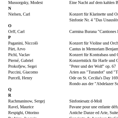
Mussorgsky, Modest
Eine Nacht auf dem kahlen 
N
Nielsen, Carl
Konzert für Klarinette und O
Sinfonie Nr. 4 "Das Unauslö
O
Orff, Carl
Carmina Burana "Cantiones 
P
Paganini, Niccolò
Konzert für Violine und Orch
Pärt, Arvo
Cantus in Memoriam Benjami
Pichl, Vaclav
Konzert für Kontrabass und 
Pierné, Gabriel
Konzertstück für Harfe und O
Prokofjew, Segei
"Peter und der Wolf" op. 67
Puccini, Giacomo
Arien aus "Turandot" und "T
Purcell, Henry
Ode on St. Cecilia's Day 16
Rondo aus der "Abdelazer Su
Q
R
Rachmaninow, Sergej
Sinfoniesatz d-Moll
Ravel, Maurice
Pavane pour une enfante déf
Respighi, Ottorino
Antiche Danze ed Arie, Suite