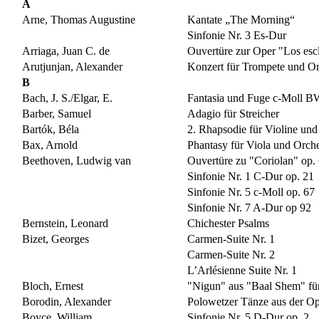
A
Arne, Thomas Augustine
Kantate „The Morning“
Sinfonie Nr. 3 Es-Dur
Arriaga, Juan C. de
Ouvertüre zur Oper "Los escl
Arutjunjan, Alexander
Konzert für Trompete und O
B
Bach, J. S./Elgar, E.
Fantasia und Fuge c-Moll 
Barber, Samuel
Adagio für Streicher
Bartók, Béla
2. Rhapsodie für Violine und
Bax, Arnold
Phantasy für Viola und Orche
Beethoven, Ludwig van
Ouvertüre zu "Coriolan" op.
Sinfonie Nr. 1 C-Dur op. 21
Sinfonie Nr. 5 c-Moll op. 67
Sinfonie Nr. 7 A-Dur op 92
Bernstein, Leonard
Chichester Psalms
Bizet, Georges
Carmen-Suite Nr. 1
Carmen-Suite Nr. 2
L’Arlésienne Suite Nr. 1
Bloch, Ernest
"Nigun" aus "Baal Shem" für
Borodin, Alexander
Polowetzer Tänze aus der Op
Boyce, William
Sinfonie Nr. 5 D-Dur op. 2