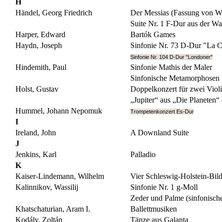
H
Händel, Georg Friedrich
Der Messias (Fassung von W
Suite Nr. 1 F-Dur aus der W
Harper, Edward
Bartók Games
Haydn, Joseph
Sinfonie Nr. 73 D-Dur "La 
Sinfonie Nr. 104 D-Dur "Londoner"
Hindemith, Paul
Sinfonie Mathis der Maler
Sinfonische Metamorphosen
Holst, Gustav
Doppelkonzert für zwei Violi
„Jupiter“ aus „Die Planeten“
Hummel, Johann Nepomuk
Trompetenkonzert Es-Dur
I
Ireland, John
A Downland Suite
J
Jenkins, Karl
Palladio
K
Kaiser-Lindemann, Wilhelm
Vier Schleswig-Holstein-Bild
Kalinnikov, Wassilij
Sinfonie Nr. 1 g-Moll
Zeder und Palme (sinfonische
Khatschaturian, Aram I.
Ballettmusiken
Kodály, Zoltán
Tänze aus Galanta