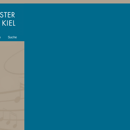
m
Suche