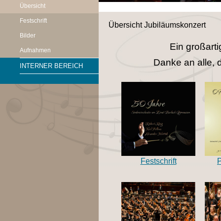
Übersicht
Festschrift
Übersicht Jubiläumskonzert
Bilder
Ein großart
Aufnahmen
Danke an alle, d
INTERNER BEREICH
Festschrift