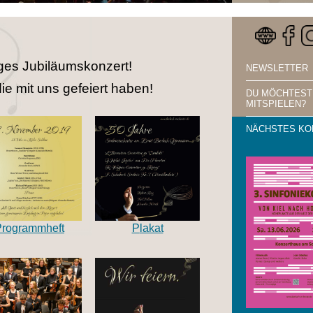
iges Jubiläumskonzert!
NEWSLETTER
ie mit uns gefeiert haben!
DU MÖCHTEST
MITSPIELEN?
NÄCHSTES KO
Programmheft
P
lakat