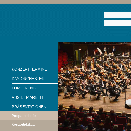
KONZERTTERMINE
DAS ORCHESTER
FÖRDERUNG
AUS DER ARBEIT
PRÄSENTATIONEN
Programmhefte
Konzertplakate