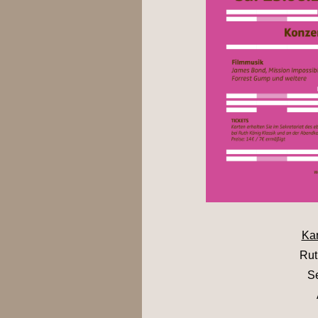
Kar
Rut
Se