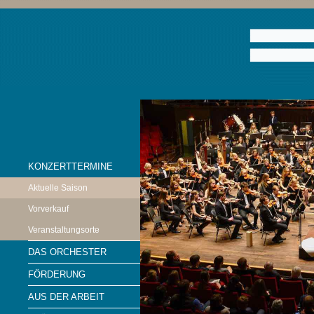
KONZERTTERMINE
Aktuelle Saison
Vorverkauf
Veranstaltungsorte
DAS ORCHESTER
FÖRDERUNG
AUS DER ARBEIT