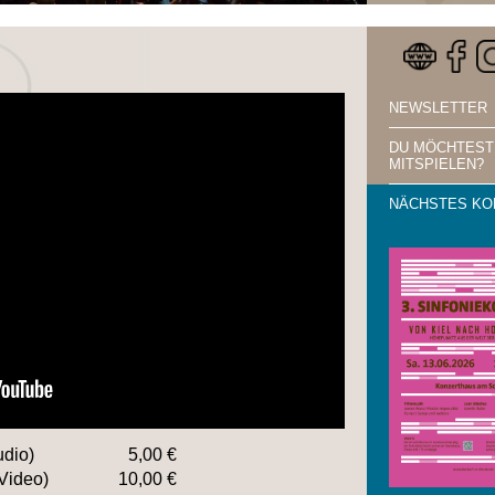
NEWSLETTER
DU MÖCHTEST
MITSPIELEN?
NÄCHSTES KO
udio)
5,00 €
Video)
10,00 €