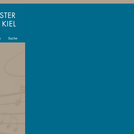
m
Suche