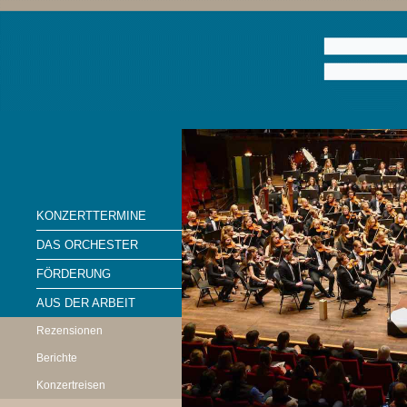
KONZERTTERMINE
DAS ORCHESTER
FÖRDERUNG
AUS DER ARBEIT
Rezensionen
Berichte
Konzertreisen