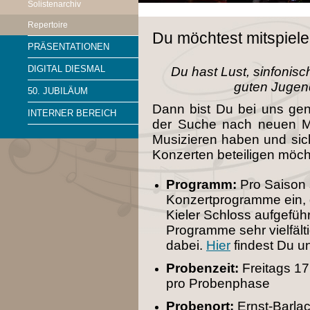
Solistenarchiv
Repertoire
Du möchtest mitspiel
PRÄSENTATIONEN
DIGITAL DIESMAL
Du hast Lust, sinfonis
guten Jugen
50. JUBILÄUM
Dann bist Du bei uns gen
INTERNER BEREICH
der Suche nach neuen Mi
Musizieren haben und sic
Konzerten beteiligen möc
Programm:
Pro Saison s
Konzertprogramme ein, d
Kieler Schloss aufgeführ
Programme sehr vielfälti
dabei.
Hier
findest Du u
Probenzeit:
Freitags 1
pro Probenphase
Probenort:
Ernst-Barla