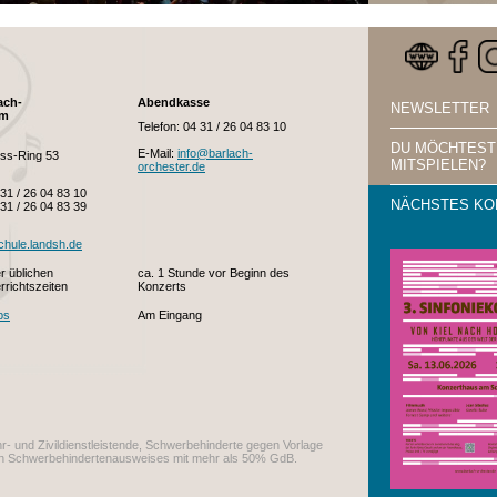
ach-
Abendkasse
NEWSLETTER
um
Telefon: 04 31 / 26 04 83 10
DU MÖCHTEST
E-Mail:
info@barlach-
ss-Ring 53
MITSPIELEN?
orchester.de
 31 / 26 04 83 10
NÄCHSTES KO
 31 / 26 04 83 39
chule.landsh.de
r üblichen
ca. 1 Stunde vor Beginn des
rrichtszeiten
Konzerts
ps
Am Eingang
- und Zivildienstleistende, Schwerbehinderte gegen Vorlage
igen Schwerbehindertenausweises mit mehr als 50% GdB.