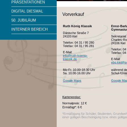
PRÄSENTATIONEN
DIGITAL DIESMAL
Vorverkauf
50. JUBILÄUM
Ruth König Klassik
Ernst-Barl
INTERNER BEREICH
Gymnasi
Dänische Straße 7
24103 Kiel
Sekretariat
Charles-Ro
Telefon: 04 31 / 95 280
24106 Kiel
Telefax: 04 31 / 95 281
Telefon: 04
E-Mail:
Telefax: 04
info@ruth-koenig-
klassik.de
E-Mail:
ebg.kiel@s
Mo-Fr. 10.00-18.30 Uhr
während de
Sa. 10.00-16.00 Uhr
Schul-/Unte
Google Maps
Google Ma
Kartenpreise:
Normalpreis: 12 €
Ermäßigt*: 6 €
*Ermäßigung für Schüler, Studenten, Grundwehr
einer gültigen Bescheinigung bzw. eines gült