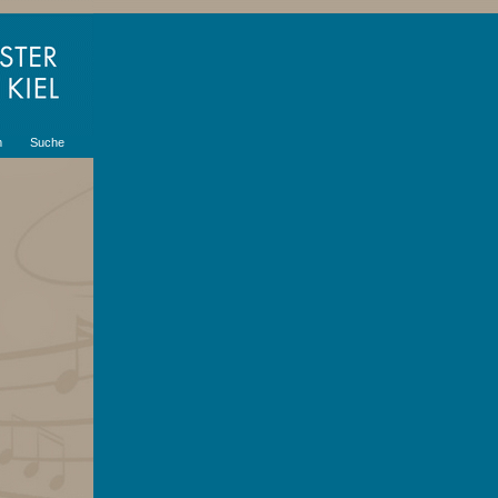
m
Suche