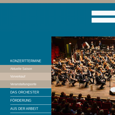
KONZERTTERMINE
Aktuelle Saison
Vorverkauf
Veranstaltungsorte
DAS ORCHESTER
FÖRDERUNG
AUS DER ARBEIT